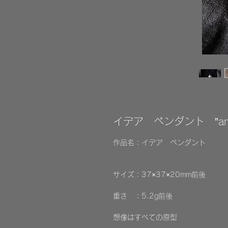
イデア ペンダント ”anti
作品名：イデア ペンダント
サイズ：37×37×20mm前後
重さ ：5.2g前後
想像はすべての原型