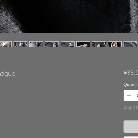
que”
¥33,
Quantit
Only 1 l