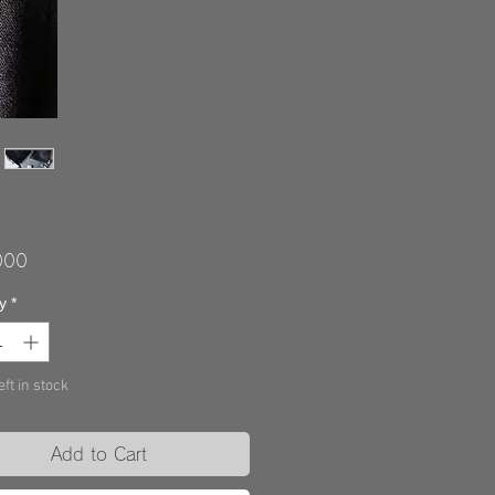
Price
000
y
*
eft in stock
Add to Cart