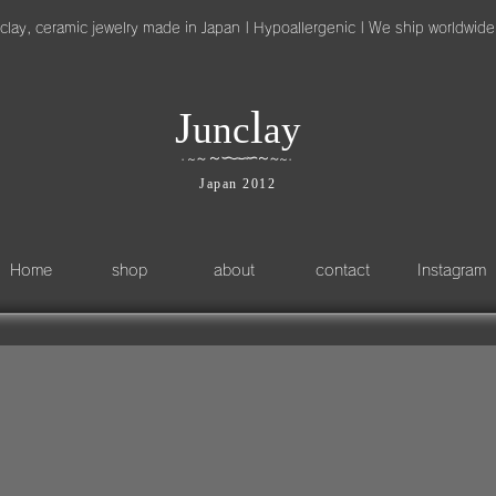
clay, ceramic jewelry made in Japan | Hypoallergenic | We ship worldwide
l
J
unc
ay
～
∽
∽
～
～
∽
∽
～
～
～
・
・
Japan 2012
Home
shop
about
contact
Instagram