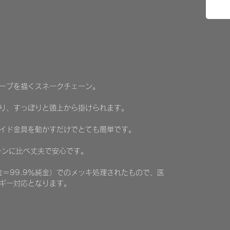
ーブを描くスネークチェーン。
り、すっぽりと頭上から掛けられます。
イド金具を動かすだけでとても簡単です。
ーンに比べ丈夫で安心です。
金＝99.9％純金）でのメッキ処理されたもので、医
ギー対応となります。