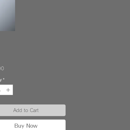
Price
00
y
*
Add to Cart
Buy Now