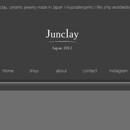
clay, ceramic jewelry made in Japan | Hypoallergenic | We ship worldwide
l
J
unc
ay
～
∽
∽
～
～
∽
∽
～
～
～
・
・
Japan 2012
Home
shop
about
contact
Instagram