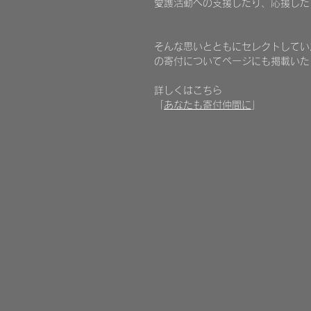
愛護活動への支援したり、応援した
​そんな思いとともにセレクトしていた
の寄付についてページにも掲載いた
詳しくはこちら
「
あなたも寄付仲間に
」